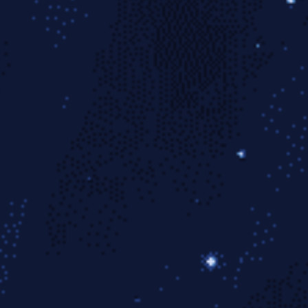
是各支球队对于未来发展的战略选择。对于独行侠而言，引进浓
织能力，两人无疑能够形成强大的化学反应，从而提升球队整体
一次重建机会。他们虽然失去了戴维斯这个明星球员，但却获得
阶段，他们需要找到适合球队长远发展的方向。
签，显示出他们对重建过程的决心。在拥有众多选秀权和年轻球
种“三赢”的局面，使得此次交易引发了广泛关注与讨论。
球评论员纷纷对此发表看法。很多专家认为，戴维斯加入独行侠
异常激烈，但拥有如此高水平双核组合，将使得独行侠在季后赛
。他们认为尽管戴维斯实力毋庸置疑，但他过去经历过伤病困扰
盲目乐观期望短时间内实现整体提升。