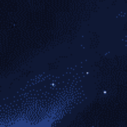
新形势所做出的积极响应，以及对自身未
复杂的问题。
随着赛季逐渐深入，我们期待看到这笔交
都将推动NBA不断向前发展，让我们共同
上一篇：
上一篇:很抱歉没有了
延伸阅读