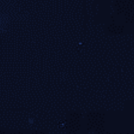
双星闪耀赛巴里与迪亚斯并
盟达拉斯独行侠，引发...
在摩洛哥国家足球队的历史上，双
2026-07-21