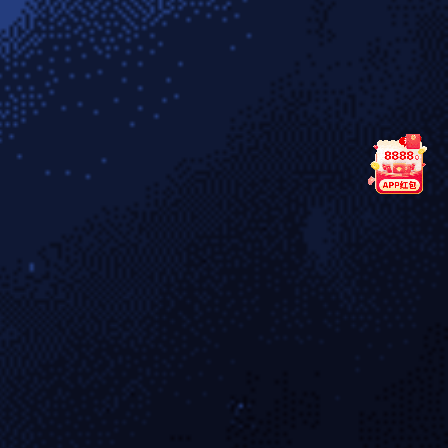
求冠军梦想还是重塑自我，都蕴含着深厚而
加精彩激烈的比赛。不论结果如何，这一切
下一篇：
国足6月新名单公布李昊首次入选