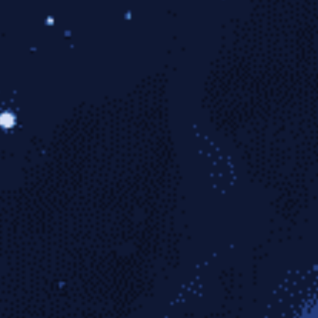
了热烈讨论。有些人支持这笔交易并称赞管理层果断，而另一些
调整与磨合。这种不同声音为整个事件增添了更多话题性。
球队的发展轨迹。对于独行侠来说，他们现在必须围绕戴维斯和
续补强角色球员，并确保核心队伍健康稳定，以应对漫长且艰难
要加强新秀培养和人才挖掘，以便尽快完成重建目标。在当前竞
前瞻性的决策来吸引年轻优秀人才加入团队。
或许会令他们重新焕发生机。如果能够利用手中的选秀权成功选
。因此，这场震荡整个联盟的大交易，其实只是一个新篇章的开
仅仅是一次简单的人员调动，更是在NBA历史上具有里程碑式意