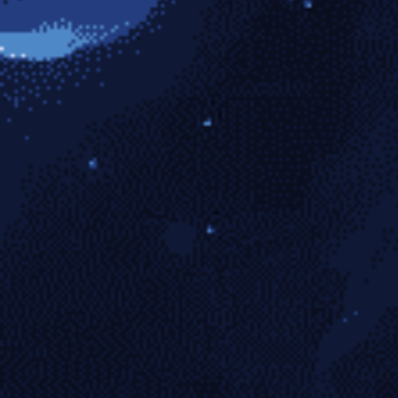
巴萨夏季友谊赛或将前往肯尼亚或摩洛哥
近年来，巴萨作为世界足球的顶尖俱乐部之一，其影响
2026-07-11