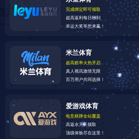
浓眉加盟独行侠奇才三队
2026-07-03 05:47
57 次阅读
首页
/
体育头条
在最近的NBA交易市场上，安东尼·戴维