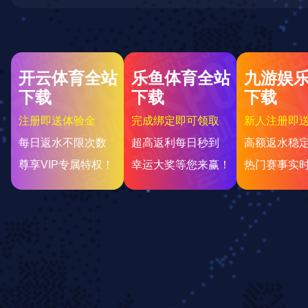
的交换，其中最引人注目的便是独行侠获
球队的意义、未来的发展前景以及球迷与
1、浓眉职业生涯回顾
安东尼·戴维斯是一位备受瞩目的篮球巨星
队开始了自己的职业生涯，并迅速展现出非
的内线球员之一。
不过，在经历了一系列伤病困扰后，戴维
而浓眉则成为了交易的一部分。这次转会
此外，浓眉加盟独行侠后，与卢卡·东契
赛区中脱颖而出，为球队带来新的希望。
2、三队交易背后的意义