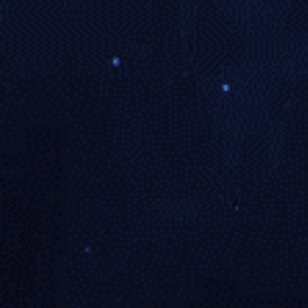
浓眉加盟独行侠奇才三队交易获状元签引
在最近的NBA交易市场上，安东尼·戴维斯（浓眉）加
2026-07-03